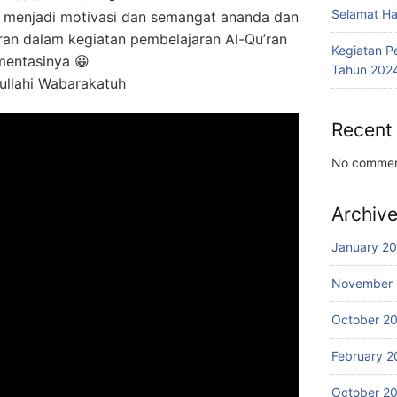
Selamat Har
t menjadi motivasi dan semangat ananda dan
ran dalam kegiatan pembelajaran Al-Qu’ran
Kegiatan P
mentasinya 😀
Tahun 202
llahi Wabarakatuh
Recent
No commen
Archiv
January 2
November
October 2
February 2
October 2