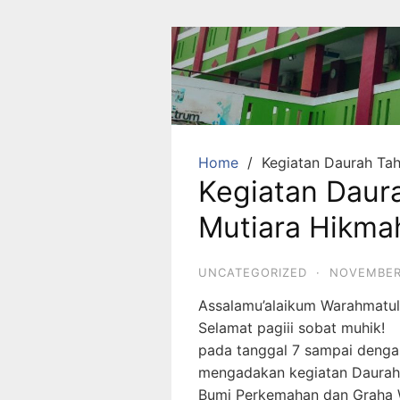
Skip
to
content
SDA
Mutiara
Hikmah
Tambun
Home
Kegiatan Daurah Ta
Kegiatan Daur
Selatan
Bekasi
Mutiara Hikma
Beriman,
Berakhlaq
UNCATEGORIZED
·
NOVEMBER 
dan
Assalamu’alaikum Warahmatul
Berprestasi
Selamat pagiii sobat muhik!
pada tanggal 7 sampai deng
mengadakan kegiatan Daurah T
Bumi Perkemahan dan Graha 