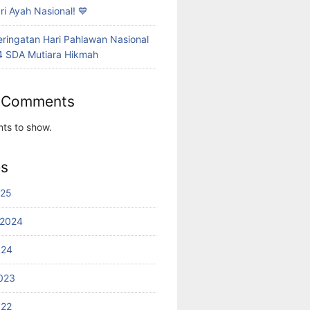
i Ayah Nasional! 💙
eringatan Hari Pahlawan Nasional
4 SDA Mutiara Hikmah
 Comments
ts to show.
es
025
 2024
024
023
022