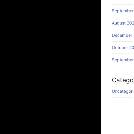
September
August 20
December 
October 2
September
Catego
Uncategor