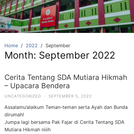
Skip
to
content
SDA
Mutiara
Hikmah
Tambun
Home
2022
September
Month:
September 2022
Selatan
Bekasi
Beriman,
Cerita Tentang SDA Mutiara Hikmah
Berakhlaq
– Upacara Bendera
dan
UNCATEGORIZED
·
SEPTEMBER 5, 2022
Berprestasi
Assalamu’alaikum Teman-teman serta Ayah dan Bunda
dirumah!
Jumpa lagi bersama Pak Fajar di Cerita Tentang SDA
Mutiara Hikmah niiih