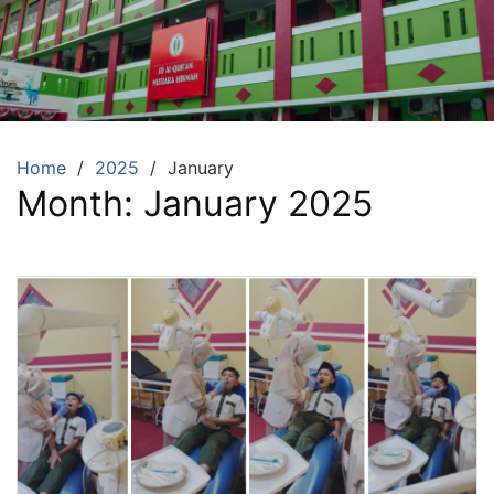
Skip
to
content
SDA
Mutiara
Hikmah
Tambun
Home
2025
January
Month:
January 2025
Selatan
Bekasi
Beriman,
Berakhlaq
dan
Berprestasi