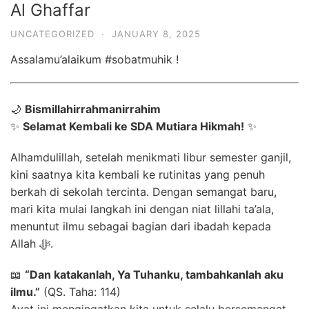
Al Ghaffar
UNCATEGORIZED
·
JANUARY 8, 2025
Assalamu’alaikum #sobatmuhik !
🌙
Bismillahirrahmanirrahim
✨
Selamat Kembali ke SDA Mutiara Hikmah!
✨
Alhamdulillah, setelah menikmati libur semester ganjil,
kini saatnya kita kembali ke rutinitas yang penuh
berkah di sekolah tercinta. Dengan semangat baru,
mari kita mulai langkah ini dengan niat lillahi ta’ala,
menuntut ilmu sebagai bagian dari ibadah kepada
Allah ﷻ.
📖
“Dan katakanlah, Ya Tuhanku, tambahkanlah aku
ilmu.”
(QS. Taha: 114)
Ayat ini mengingatkan kita untuk selalu bersemangat