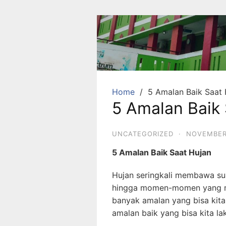
Skip
to
content
SDA
Mutiara
Hikmah
Tambun
Home
5 Amalan Baik Saat 
5 Amalan Baik
Selatan
Bekasi
UNCATEGORIZED
·
NOVEMBER
Beriman,
5 Amalan Baik Saat Hujan
Berakhlaq
dan
Hujan seringkali membawa sua
Berprestasi
hingga momen-momen yang me
banyak amalan yang bisa kita 
amalan baik yang bisa kita la