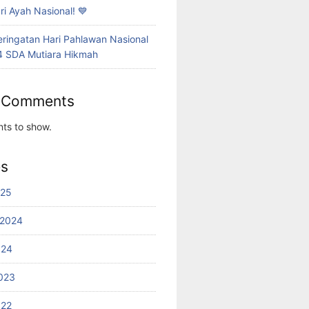
i Ayah Nasional! 💙
eringatan Hari Pahlawan Nasional
4 SDA Mutiara Hikmah
 Comments
ts to show.
es
025
 2024
024
023
022