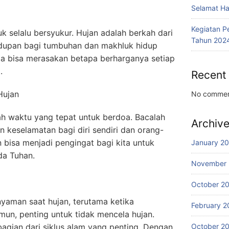
Selamat Har
Kegiatan P
uk selalu bersyukur. Hujan adalah berkah dari
Tahun 202
dupan bagi tumbuhan dan makhluk hidup
ita bisa merasakan betapa berharganya setiap
.
Recent
Hujan
No commen
ah waktu yang tepat untuk berdoa. Bacalah
Archiv
 keselamatan bagi diri sendiri dan orang-
n bisa menjadi pengingat bagi kita untuk
January 2
da Tuhan.
November
October 2
 nyaman saat hujan, terutama ketika
February 2
amun, penting untuk tidak mencela hujan.
bagian dari siklus alam yang penting. Dengan
October 2