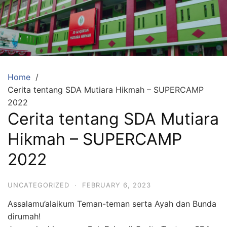
Skip
to
content
SDA
Mutiara
Hikmah
Tambun
Home
Cerita tentang SDA Mutiara Hikmah – SUPERCAMP
Selatan
2022
Bekasi
Cerita tentang SDA Mutiara
Beriman,
Hikmah – SUPERCAMP
Berakhlaq
dan
2022
Berprestasi
UNCATEGORIZED
·
FEBRUARY 6, 2023
Assalamu’alaikum Teman-teman serta Ayah dan Bunda
dirumah!