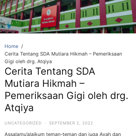
Skip
to
content
SDA
Mutiara
Hikmah
Tambun
Home
Cerita Tentang SDA Mutiara Hikmah – Pemeriksaan
Selatan
Gigi oleh drg. Atqiya
Bekasi
Cerita Tentang SDA
Beriman,
Mutiara Hikmah –
Berakhlaq
dan
Pemeriksaan Gigi oleh drg.
Berprestasi
Atqiya
UNCATEGORIZED
·
SEPTEMBER 2, 2022
Assalamu’alaikum teman-teman dan juga Ayah dan