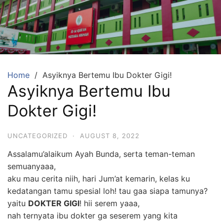
Skip
to
content
SDA
Mutiara
Hikmah
Tambun
Home
Asyiknya Bertemu Ibu Dokter Gigi!
Asyiknya Bertemu Ibu
Selatan
Bekasi
Dokter Gigi!
Beriman,
Berakhlaq
UNCATEGORIZED
·
AUGUST 8, 2022
dan
Assalamu’alaikum Ayah Bunda, serta teman-teman
Berprestasi
semuanyaaa,
aku mau cerita niih, hari Jum’at kemarin, kelas ku
kedatangan tamu spesial loh! tau gaa siapa tamunya?
yaitu
DOKTER GIGI
! hii serem yaaa,
nah ternyata ibu dokter ga seserem yang kita