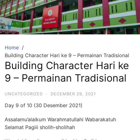
Skip
to
content
SDA
Mutiara
Hikmah
Tambun
Home
Building Character Hari ke 9 – Permainan Tradisional
Selatan
Building Character Hari ke
Bekasi
9 – Permainan Tradisional
Beriman,
Berakhlaq
UNCATEGORIZED
·
DECEMBER 29, 2021
dan
Berprestasi
Day 9 of 10 (30 Desember 2021)
Assalamu’alaikum Warahmatullahi Wabarakatuh
Selamat Pagiii sholih-sholihah