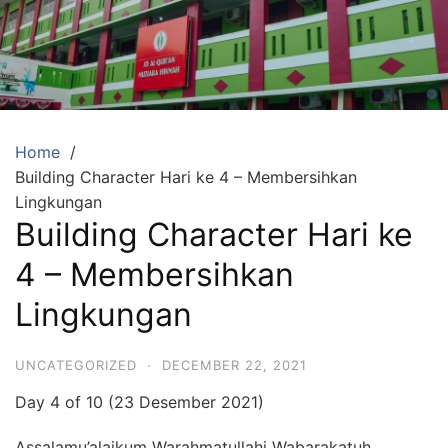
Skip
to
content
SDA
Mutiara
Hikmah
Tambun
Home
Building Character Hari ke 4 – Membersihkan
Selatan
Lingkungan
Bekasi
Building Character Hari ke
Beriman,
4 – Membersihkan
Berakhlaq
dan
Lingkungan
Berprestasi
UNCATEGORIZED
·
DECEMBER 22, 2021
Day 4 of 10 (23 Desember 2021)
Assalamu’alaikum Warahmatullahi Wabarakatuh