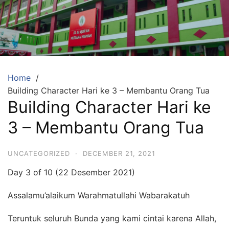
Skip
to
content
SDA
Mutiara
Hikmah
Tambun
Home
Building Character Hari ke 3 – Membantu Orang Tua
Selatan
Building Character Hari ke
Bekasi
3 – Membantu Orang Tua
Beriman,
Berakhlaq
UNCATEGORIZED
·
DECEMBER 21, 2021
dan
Berprestasi
Day 3 of 10 (22 Desember 2021)
Assalamu’alaikum Warahmatullahi Wabarakatuh
Teruntuk seluruh Bunda yang kami cintai karena Allah,