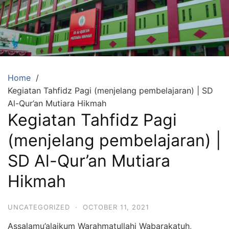
Skip
to
content
SDA
Mutiara
Hikmah
Tambun
Home
Kegiatan Tahfidz Pagi (menjelang pembelajaran) | SD
Selatan
Al-Qur’an Mutiara Hikmah
Bekasi
Kegiatan Tahfidz Pagi
Beriman,
(menjelang pembelajaran) |
Berakhlaq
dan
SD Al-Qur’an Mutiara
Berprestasi
Hikmah
UNCATEGORIZED
·
OCTOBER 11, 2021
Assalamu’alaikum Warahmatullahi Wabarakatuh,